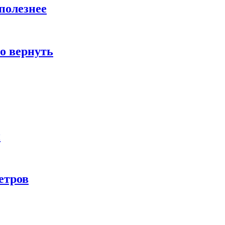
полезнее
о вернуть
и
етров