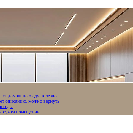
лает домашнюю еду полезнее
ует описанию, можно вернуть
ии еды
ом сухом помещении