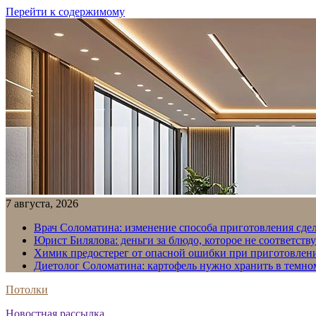
Перейти к содержимому
7 августа, 2026
Врач Соломатина: изменение способа приготовления сде
Юрист Билялова: деньги за блюдо, которое не соответств
Химик предостерег от опасной ошибки при приготовлен
Диетолог Соломатина: картофель нужно хранить в темн
Потолки
Новостная рассылка