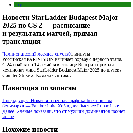
Игры
Новости StarLadder Budapest Major
2025 по CS 2 — расписание
и результаты матчей, прямая
трансляция
Чемпионат.com
9 месяцев спустя
0
1 минуты
Российская PARIVISION начинает борьбу с первого этапа.
С 24 ноября по 14 декабря в столице Венгрии проходит
чемпионат мира StarLadder Budapest Major 2025 по шутеру
Counter-Strike 2. Команды, в том…
Навигация по записям
Предыдущая:
Новая встроенная графика Intel порвала
бенчмарки — Panther Lake Xe3 вдвое быстрее Lunar Lake
Далее:
Ученые доказали, что от мужчин-доминантов пахнет
иначе
Похожие новости