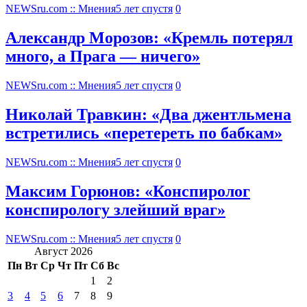
NEWSru.com :: Мнения
5 лет спустя
0
Александр Морозов: «Кремль потерял
много, а Прага — ничего»
NEWSru.com :: Мнения
5 лет спустя
0
Николай Травкин: «Два джентльмена
встретились «перетереть по бабкам»
NEWSru.com :: Мнения
5 лет спустя
0
Максим Горюнов: «Конспиролог
конспирологу злейший враг»
NEWSru.com :: Мнения
5 лет спустя
0
Август 2026
Пн
Вт
Ср
Чт
Пт
Сб
Вс
1
2
3
4
5
6
7
8
9